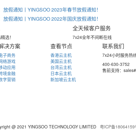
：
放假通知丨YINGSOO 2023年春节放假通知！
：
放假通知丨YINGSOO 2022年国庆放假通知！
案
全天候客户服务
路精选！
7x24全年不间断在线
解决方案
查看节点
联系我们
电子商务
香港云主机
7x24小时服务热
网络游戏
美国云主机
400-630-3752
移动应用
台湾云主机
售前支持：sales#y
跨境金融
日本云主机
数字营销
新加坡云主机
yright @ 2021 YINGSOO TECHNOLOGY LIMITED
粤ICP备18064159