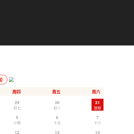
知
周四
周五
周六
29
30
31
初七
初八
放假
5
6
7
小寒
十五
十六
12
13
14