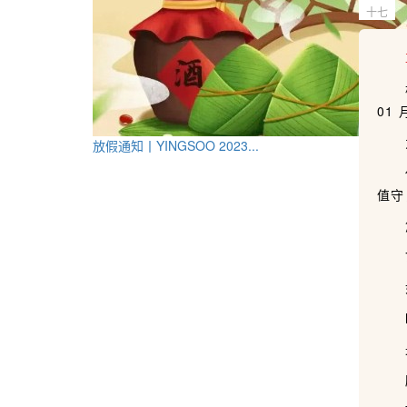
十七
尊
根
01
为确
放假通知丨YINGSOO 2023...
休假
值守
您可
7x
如用
htt
最后
顺