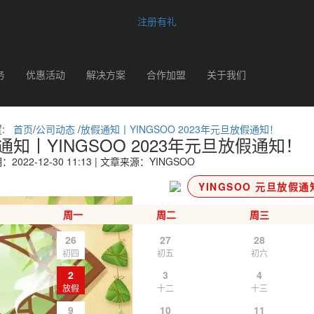
注册有礼
务
优惠活动
解决方案
合作加盟
关于我们
置:
首页
/
公司动态
/
放假通知丨YINGSOO 2023年元旦放假通知！
通知丨YINGSOO 2023年元旦放假通知！
2022-12-30 11:13 | 文章来源：YINGSOO
YINGSOO 元旦放假通
周一
周二
周三
26
27
28
初四
初五
初六
2
3
4
放假
十二
十三
9
10
11