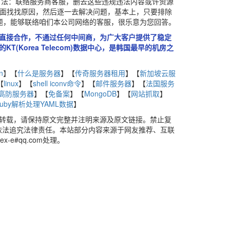
方法：联络服务商客服，删去这些违规违法内容或许资源
个方面找找原因，然后逐一去解决问题，基本上，只要排除
问题，能够联络咱们本公司网络的客服，很乐意为您回答。
商直接合作，不通过任何中间商，为广大客户提供了稳定
(Korea Telecom)数据中心，是韩国最早的机房之
n
】【
什么是服务器
】【
传奇服务器租用
】【
新加坡云服
【
linux
】【
shell iconv命令
】【
邮件服务器
】【
法国服务
高防服务器
】【
免备案
】【
MongoDB
】【
网站抓取
】
uby解析处理YAML数据
】
、转载，请保持原文完整并注明来源及原文链接。禁止复
否则将依法追究法律责任。本站部分内容来源于网友推荐、互联
e#qq.com处理。