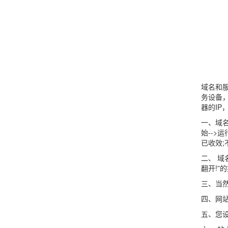
域名和
务设备
器的I
一、域名
始-->运
已收效;
二、 域名
翻开!”
三、当
四、网站
五、您设