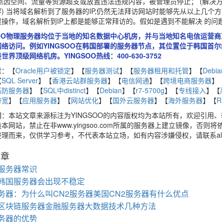
站点因空间、流量等资源超支或放置违法违规内容，被管理员停止； (解决
) 当将域名解析到了服务器的IP,仍然无法拜访网站时能够先从以上几
误操作，域名解析到IP上都是能够正常拜访的。假如是遇到不能解决 的
GSOO物理服务器均位于当地的知名数据中心机房，并与当地知名电信运营
络访问。例如YINGSOO在韩国部署的服务器节点，其位置位于韩国首尔的KT
世界顶级网络机房。YINGSOO热线：400-630-3752
索：【
Oracle用户被锁定
】【
服务器测试
】【
服务器租用和托管
】【
Debia
【
SQL Server
】【
香港云站群服务器
】【
电信网通
】【
跨境电商服务器
】
高防服务器
】【
SQL中distinct
】【
Debian
】【
r7-5700g
】【
专线接入
】【
带宽
】【
应用服务器
】【
网站优化
】【
国外云服务器
】【
海外服务器
】【
R
明：本站文章来源标注为YINGSOO的内容版权均为本站所有，欢迎引用
本网站，禁止在非www.yingsoo.com所属的服务器上建立镜像，
理而来，仅供学习参考，不代表本站立场，如有内容涉嫌侵权，请联系alex-
文章
服务器常识
韩国服务器会出现不稳定
务器：为什么叫CN2服务器美国CN2服务器有什么优点
区块链服务器金融服务器大数据技术几种方法
务器的优势