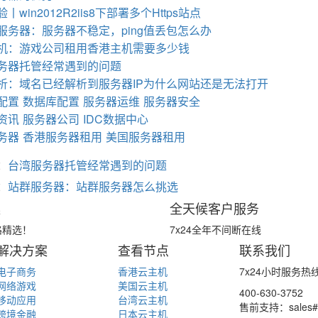
丨win2012R2iis8下部署多个Https站点
服务器：服务器不稳定，ping值丢包怎么办
机：游戏公司租用香港主机需要多少钱
务器托管经常遇到的问题
析：域名已经解析到服务器IP为什么网站还是无法打开
配置
数据库配置
服务器运维
服务器安全
资讯
服务器公司
IDC数据中心
务器
香港服务器租用
美国服务器租用
：
台湾服务器托管经常遇到的问题
：
站群服务器：站群服务器怎么挑选
案
全天候客户服务
路精选！
7x24全年不间断在线
解决方案
查看节点
联系我们
电子商务
香港云主机
7x24小时服务热
网络游戏
美国云主机
400-630-3752
移动应用
台湾云主机
售前支持：sales#y
跨境金融
日本云主机