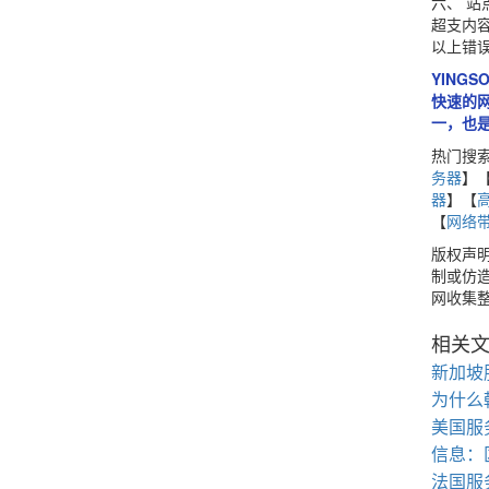
六、 
超支内容
以上错
YIN
快速的网
一，也是
热门搜
务器
】
器
】【
【
网络
版权声
制或仿造
网收集整
相关
新加坡
为什么
美国服
信息：
法国服