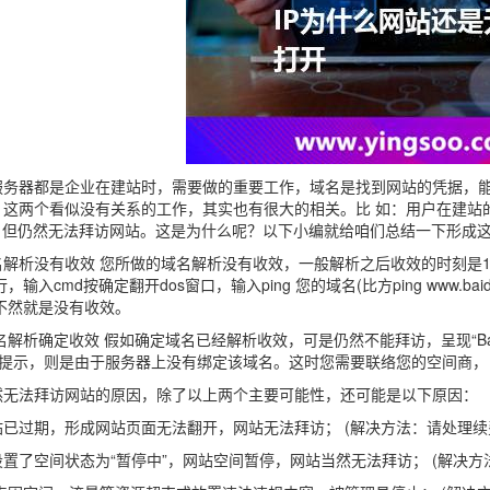
服务器都是企业在建站时，需要做的重要工作，域名是找到网站的凭据，
，这两个看似没有关系的工作，其实也有很大的相关。比 如：用户在建站
P，但仍然无法拜访网站。这是为什么呢？以下小编就给咱们总结一下形成
解析没有收效 您所做的域名解析没有收效，一般解析之后收效的时刻是1-
行，输入cmd按确定翻开dos窗口，输入ping 您的域名(比方ping www.b
不然就是没有收效。
解析确定收效 假如确定域名已经解析收效，可是仍然不能拜访，呈现“Bad Reque
的提示，则是由于服务器上没有绑定该域名。这时您需要联络您的空间商，
然无法拜访网站的原因，除了以上两个主要可能性，还可能是以下原因：
已过期，形成网站页面无法翻开，网站无法拜访； (解决方法：请处理续
置了空间状态为“暂停中”，网站空间暂停，网站当然无法拜访； (解决方