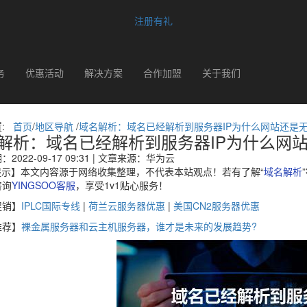
注册有礼
务
优惠活动
解决方案
合作加盟
关于我们
置:
首页
/
地区导航
/
域名解析：域名已经解析到服务器IP为什么网站还是
解析：域名已经解析到服务器IP为什么网
2022-09-17 09:31 | 文章来源：华为云
提示】本文内容源于网络收集整理，不代表本站观点！若有了解“
域名解析
咨询
YINGSOO客服
，享受1v1贴心服务！
促销】
IPLC国际专线
|
荷兰云服务器优惠
|
美国CN2服务器优惠
推荐】
裸金属服务器和云主机服务器，谁才是未来的发展趋势?