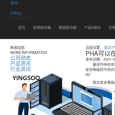
登陆
控制台
400-630-3752
新闻动态
首页
香港服务器
美国服务器
产品&服务
优
新闻动态
当前位置:
首页
/
PHA可以
NEWS INFORMATION
公司动态
发布日期：2021-07
产品资讯
最近PHA也非常
行业资讯
安全等级的不同对
吗？
其实安全等级的