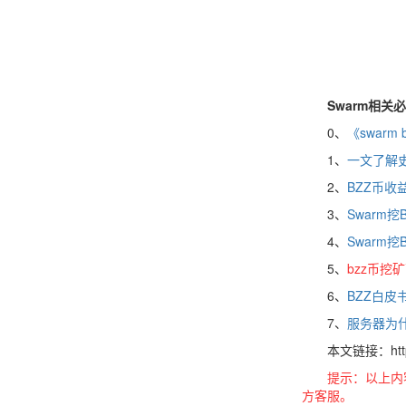
Swarm相关
0、
《swar
1、
一文了解史
2、
BZZ币收
3、
Swarm挖
4、
Swarm
5、
bzz币挖
6、
BZZ白皮
7、
服务器为
本文链接：https://w
提示：以上内
方客服。